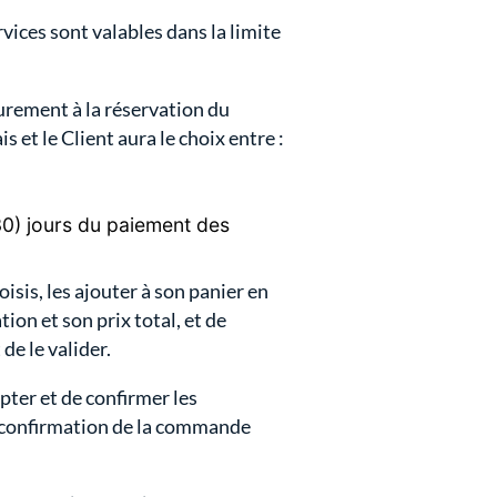
rvices sont valables dans la limite
eurement à la réservation du
s et le Client aura le choix entre :
30) jours du paiement des
isis, les ajouter à son panier en
tion et son prix total, et de
de le valider.
pter et de confirmer les
a confirmation de la commande