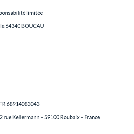
nsabilité limitée
rgale 64340 BOUCAU
 FR 68914083043
 2 rue Kellermann – 59100 Roubaix – France