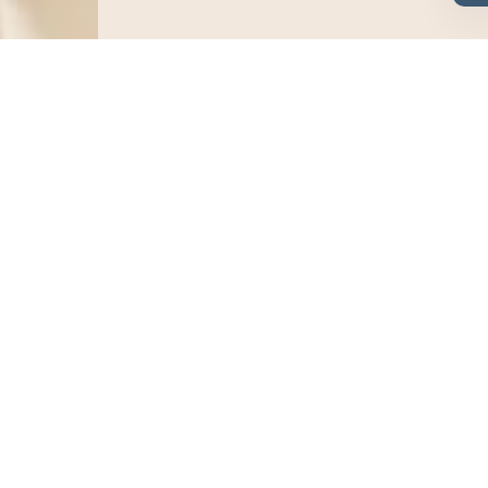
ut savoir avant de monter à b
des en bateau ?
commun et des places de stationnement à proximité ?
daptées aux enfants et bébés ?