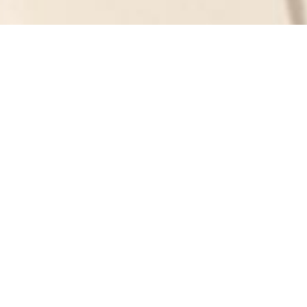
Tout ce qu’il fa
Où a lieu le départ des bala
Y a-t-il des transports en 
Les excursions sont-elles a